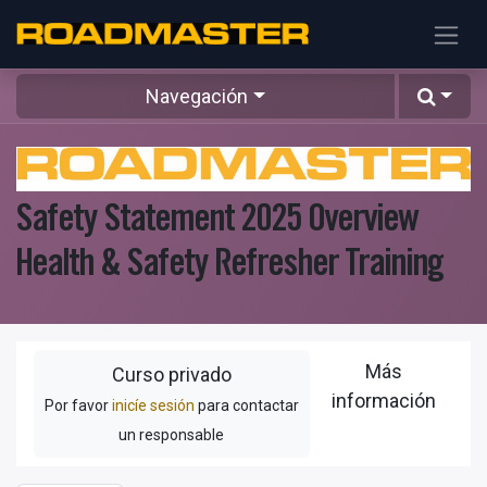
Navegación
Safety Statement 2025 Overview
Health & Safety Refresher Training
Más
Curso privado
información
Por favor
inicíe sesión
para contactar
un responsable